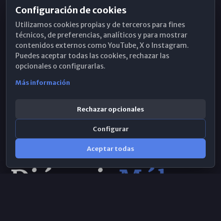
Configuración de cookies
Horarios de Misa
Utilizamos cookies propias y de terceros para fines
Hemeroteca
técnicos, de preferencias, analíticos y para mostrar
contenidos externos como YouTube, X o Instagram.
WhatsApp
Puedes aceptar todas las cookies, rechazar las
opcionales o configurarlas.
Más información
Rechazar opcionales
Configurar
Aceptar todas
Consulta IA
×
© 2026 Obispado de Málaga
Selecciona el área y realiza tu consulta