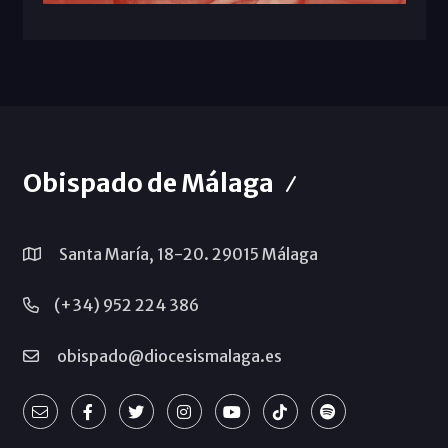
Obispado de Málaga
Santa María, 18-20. 29015 Málaga
(+34) 952 224 386
obispado@diocesismalaga.es