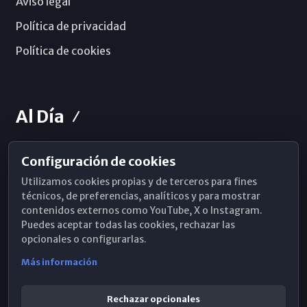
Aviso legal
Política de privacidad
Política de cookies
Al Día
Configuración de cookies
Horarios de Misa
Utilizamos cookies propias y de terceros para fines
Hemeroteca
técnicos, de preferencias, analíticos y para mostrar
contenidos externos como YouTube, X o Instagram.
WhatsApp
Puedes aceptar todas las cookies, rechazar las
opcionales o configurarlas.
Más información
Rechazar opcionales