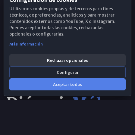
Horarios de Misa
Utilizamos cookies propias y de terceros para fines
Hemeroteca
técnicos, de preferencias, analíticos y para mostrar
contenidos externos como YouTube, X o Instagram.
WhatsApp
Puedes aceptar todas las cookies, rechazar las
opcionales o configurarlas.
Más información
Rechazar opcionales
Configurar
Aceptar todas
Consulta IA
×
© 2026 Obispado de Málaga
Selecciona el área y realiza tu consulta