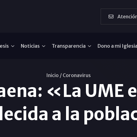
Atención
esis
Noticias
Transparencia
Dono a mi Iglesi
Inicio /
Coronavirus
Baena: «La UME 
ecida a la pobl