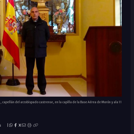
a, capellán del arzobispado castrense, en la capilla de la Base Aérea de Morón y ala 11
s
|
X