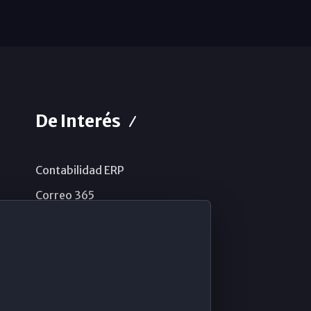
De Interés
Contabilidad ERP
Correo 365
Sistema de información
Aviso legal
Política de privacidad
Política de cookies