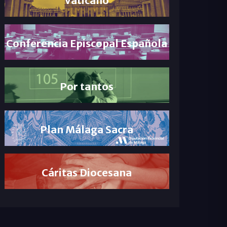
Conferencia Episcopal Española
Por tantos
Plan Málaga Sacra
Cáritas Diocesana