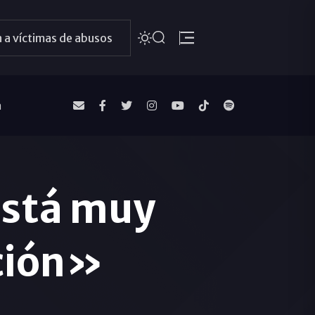
 a víctimas de abusos
a
está muy
ación»