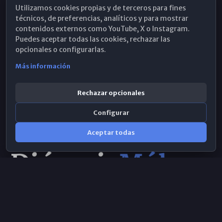
Utilizamos cookies propias y de terceros para fines
Hemeroteca
técnicos, de preferencias, analíticos y para mostrar
contenidos externos como YouTube, X o Instagram.
WhatsApp
Puedes aceptar todas las cookies, rechazar las
opcionales o configurarlas.
Más información
Rechazar opcionales
Configurar
Aceptar todas
Consulta IA
×
Selecciona el área y realiza tu consulta
© 2026 Obispado de Málaga