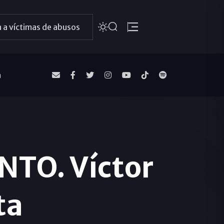
 a víctimas de abusos
a
TO. Víctor
ta