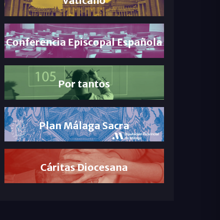
Conferencia Episcopal Española
Por tantos
Plan Málaga Sacra
Cáritas Diocesana