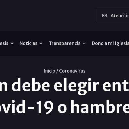
Atención
esis
Noticias
Transparencia
Dono a mi Iglesi
Inicio /
Coronavirus
 debe elegir ent
vid-19 o hambr