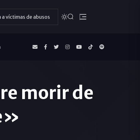
 a víctimas de abusos
a
re morir de
e»