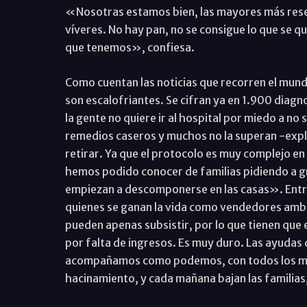
«Nosotras estamos bien, las mayores más rese
víveres. No hay pan, no se consigue lo que se q
que tenemos», confiesa.
Como cuentan las noticias que recorren el mundo 
son escalofriantes. Se cifran ya en 1.900 diag
la gente no quiere ir al hospital por miedo a no 
remedios caseros y muchos no la superan -expli
retirar. Ya que el protocolo es muy complejo e
hemos podido conocer de familias pidiendo a gri
empiezan a descomponerse en las casas». Entre
quienes se ganan la vida como vendedores amb
pueden apenas subsistir, por lo que tienen que 
por falta de ingresos. Es muy duro. Las ayudas
acompañamos como podemos, con todos los medi
hacinamiento, y cada mañana bajan las familias,