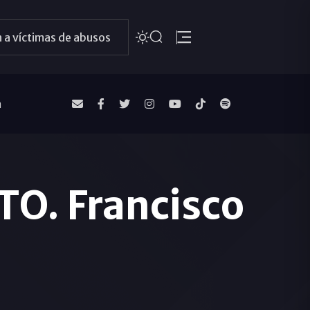
 a víctimas de abusos
a
O. Francisco
i