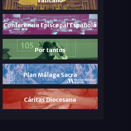
Conferencia Episcopal Española
Por tantos
Plan Málaga Sacra
Cáritas Diocesana