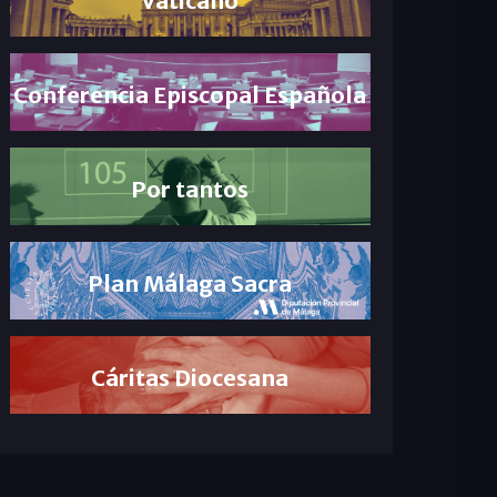
Conferencia Episcopal Española
Por tantos
Plan Málaga Sacra
Cáritas Diocesana