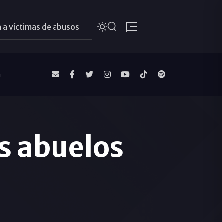
 a víctimas de abusos
a
s abuelos