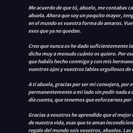
Me acuerdo de que tú, abuelo, me contabas ca
abuela. Ahora que soy un poquito mayor, teng
en el mundo es vuestra forma de amaros. Vues
esos que ya no quedan.
Creo que nunca os he dado suficientemente las
dicho muy a menudo cuánto os quiero. Por eso 
que habéis hecho conmigo y con mis hermanos 
vuestros ojos y vuestros labios orgullosos d
A ti abuela, gracias por ser mi consejera, por
permanentemente a mi lado sin pedir nada a c
día cuenta, que tenemos que esforzarnos por t
Gracias a vosotros he aprendido que el mejor
de nuestra vida, esas que te aman incondicion
regalo del mundo sois vosotros, abuelos. Las 