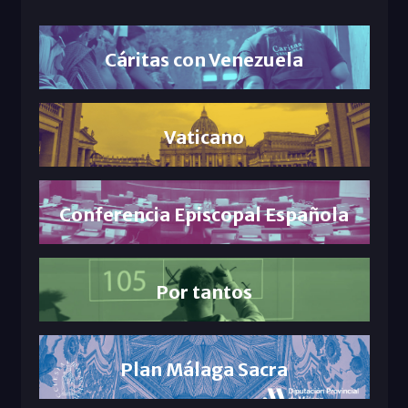
Cáritas con Venezuela
Vaticano
Conferencia Episcopal Española
Por tantos
Plan Málaga Sacra