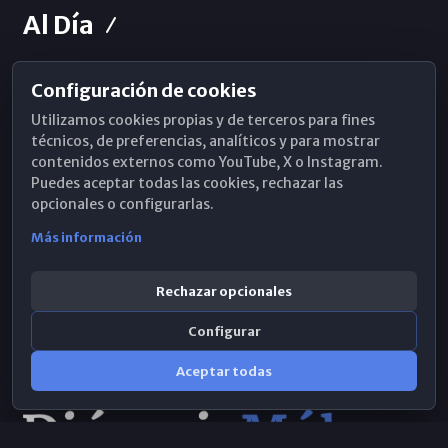
Al Día
Configuración de cookies
Horarios de Misa
Utilizamos cookies propias y de terceros para fines
Hemeroteca
técnicos, de preferencias, analíticos y para mostrar
contenidos externos como YouTube, X o Instagram.
WhatsApp
Puedes aceptar todas las cookies, rechazar las
opcionales o configurarlas.
Más información
Rechazar opcionales
Configurar
Aceptar todas