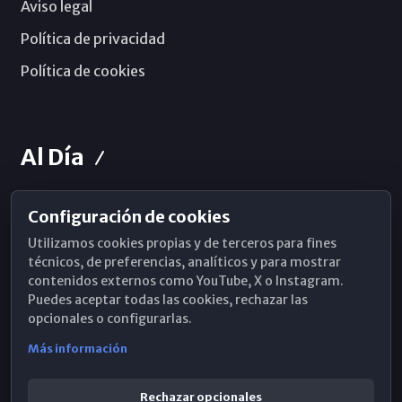
Aviso legal
Política de privacidad
Política de cookies
Al Día
Configuración de cookies
Horarios de Misa
Utilizamos cookies propias y de terceros para fines
Hemeroteca
técnicos, de preferencias, analíticos y para mostrar
contenidos externos como YouTube, X o Instagram.
WhatsApp
Puedes aceptar todas las cookies, rechazar las
opcionales o configurarlas.
Más información
Rechazar opcionales