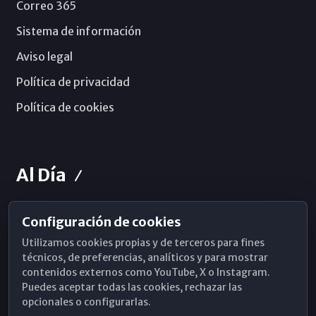
Correo 365
Sistema de información
Aviso legal
Política de privacidad
Política de cookies
Al Día
Configuración de cookies
Horarios de Misa
Utilizamos cookies propias y de terceros para fines
Hemeroteca
técnicos, de preferencias, analíticos y para mostrar
contenidos externos como YouTube, X o Instagram.
WhatsApp
Puedes aceptar todas las cookies, rechazar las
opcionales o configurarlas.