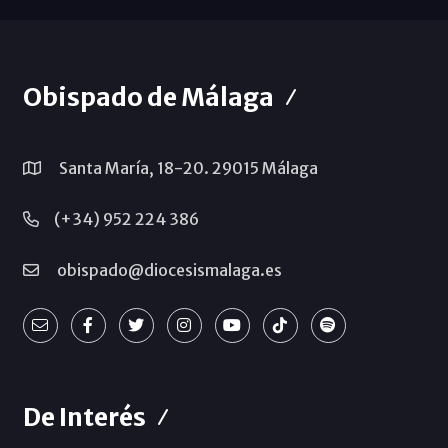
Obispado de Málaga
Santa María, 18-20. 29015 Málaga
(+34) 952 224 386
obispado@diocesismalaga.es
De Interés