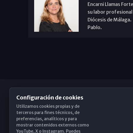
Encarni Llamas Forte
su labor profesional
Diócesis de Málaga. B
Pablo.
Configuración de cookies
Utilizamos cookies propias y de
Obispado de Málaga
terceros para fines técnicos, de
preferencias, analíticos y para
mostrar contenidos externos como
YouTube, X o Instagram. Puedes
Santa María, 18-20. 29015 Málaga