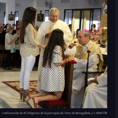
Confirmación de 81 feligreses de la parroquia de Torre de Benagalbón // I. MARTÍN