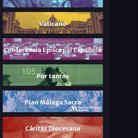
Vaticano
Conferencia Episcopal Española
Por tantos
Plan Málaga Sacra
Cáritas Diocesana