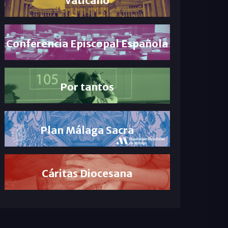
Conferencia Episcopal Española
Por tantos
Plan Málaga Sacra
Cáritas Diocesana