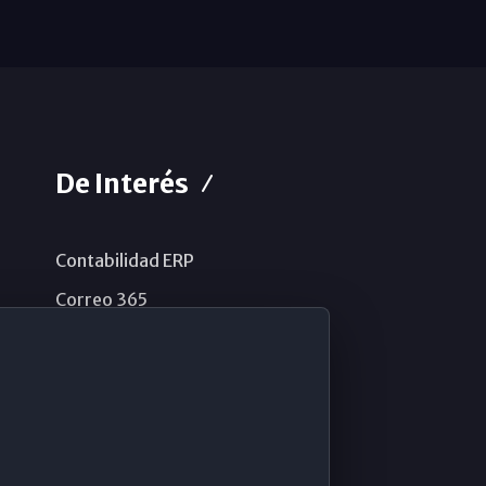
De Interés
Contabilidad ERP
Correo 365
Sistema de información
Aviso legal
Política de privacidad
Política de cookies