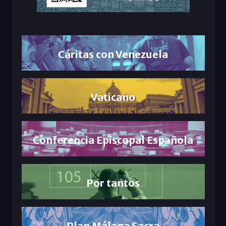
Cáritas con Venezuela
Vaticano
Conferencia Episcopal Española
Por tantos
Plan Málaga Sacra