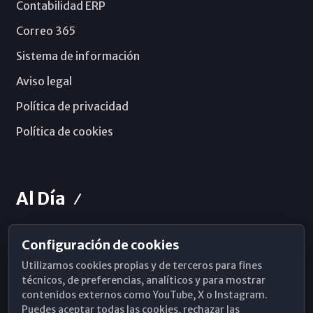
Contabilidad ERP
Correo 365
Sistema de información
Aviso legal
Política de privacidad
Política de cookies
Al Día
Configuración de cookies
Horarios de Misa
Utilizamos cookies propias y de terceros para fines
Hemeroteca
técnicos, de preferencias, analíticos y para mostrar
contenidos externos como YouTube, X o Instagram.
WhatsApp
Puedes aceptar todas las cookies, rechazar las