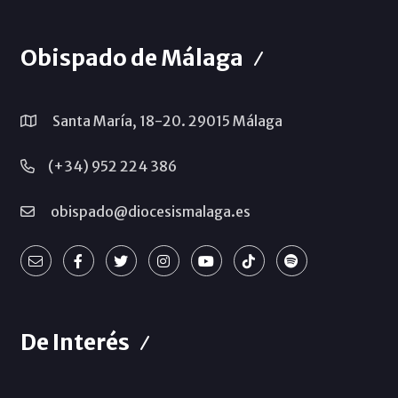
Obispado de Málaga
Santa María, 18-20. 29015 Málaga
(+34) 952 224 386
obispado@diocesismalaga.es
De Interés