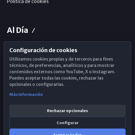
Política de cookies
Al Día
Configuración de cookies
Horarios de Misa
Utilizamos cookies propias y de terceros para fines
Hemeroteca
técnicos, de preferencias, analíticos y para mostrar
contenidos externos como YouTube, X o Instagram.
WhatsApp
Puedes aceptar todas las cookies, rechazar las
opcionales o configurarlas.
Más información
Rechazar opcionales
Configurar
Aceptar todas