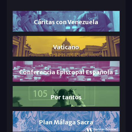
Cáritas con Venezuela
Vaticano
Conferencia Episcopal Española
Por tantos
Plan Málaga Sacra