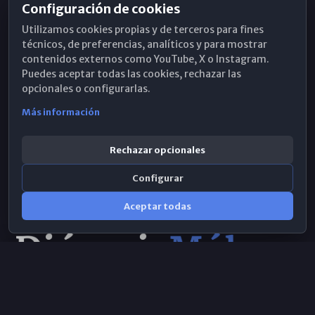
Configuración de cookies
Horarios de Misa
Utilizamos cookies propias y de terceros para fines
Hemeroteca
técnicos, de preferencias, analíticos y para mostrar
contenidos externos como YouTube, X o Instagram.
WhatsApp
Puedes aceptar todas las cookies, rechazar las
opcionales o configurarlas.
Más información
Rechazar opcionales
Configurar
Aceptar todas
Consulta IA
×
© 2026 Obispado de Málaga
Selecciona el área y realiza tu consulta