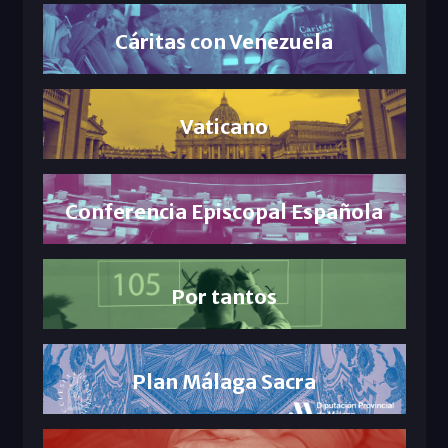
Cáritas con Venezuela
Vaticano
Conferencia Episcopal Española
Por tantos
Plan Málaga Sacra