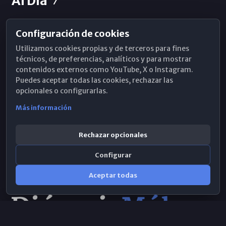
Al Día
Configuración de cookies
Horarios de Misa
Utilizamos cookies propias y de terceros para fines
Hemeroteca
técnicos, de preferencias, analíticos y para mostrar
contenidos externos como YouTube, X o Instagram.
WhatsApp
Puedes aceptar todas las cookies, rechazar las
opcionales o configurarlas.
Más información
Rechazar opcionales
Configurar
Aceptar todas
Consulta IA
×