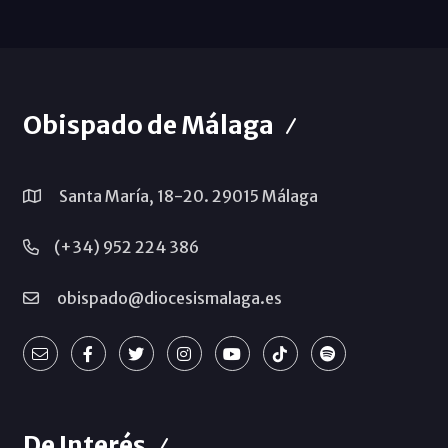
Obispado de Málaga
Santa María, 18-20. 29015 Málaga
(+34) 952 224 386
obispado@diocesismalaga.es
De Interés