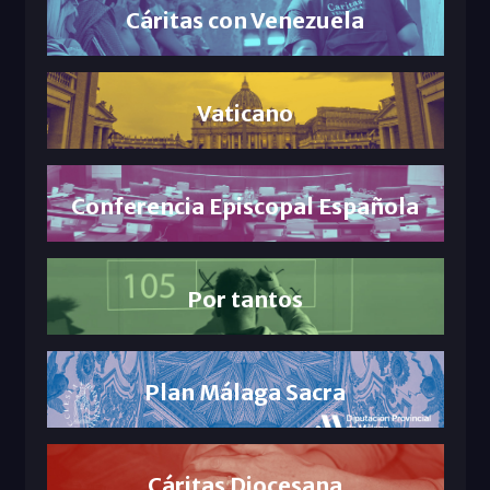
Cáritas con Venezuela
Vaticano
Conferencia Episcopal Española
Por tantos
Plan Málaga Sacra
Cáritas Diocesana