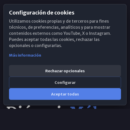
Configuración de cookies
Horarios de Misa
Utilizamos cookies propias y de terceros para fines
Hemeroteca
técnicos, de preferencias, analíticos y para mostrar
contenidos externos como YouTube, X o Instagram.
WhatsApp
Puedes aceptar todas las cookies, rechazar las
opcionales o configurarlas.
Más información
Rechazar opcionales
Configurar
Aceptar todas
Consulta IA
×