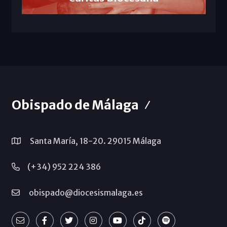
Obispado de Málaga
Santa María, 18-20. 29015 Málaga
(+34) 952 224 386
obispado@diocesismalaga.es