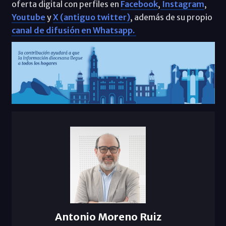
oferta digital con perfiles en
Facebook
,
Instagram
,
Youtube
y
X (antiguo twitter)
, además de su propio
canal de difusión en Whatsapp.
Antonio Moreno Ruiz