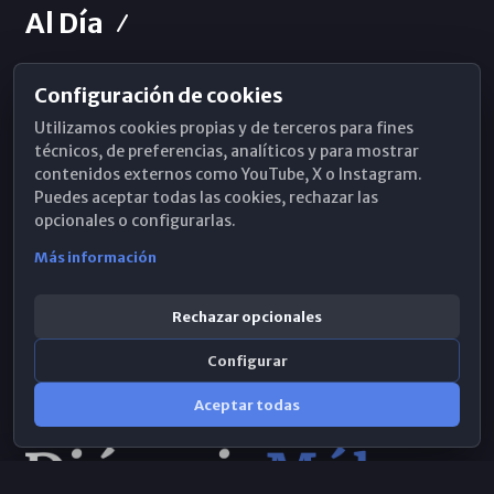
Al Día
Configuración de cookies
Horarios de Misa
Utilizamos cookies propias y de terceros para fines
Hemeroteca
técnicos, de preferencias, analíticos y para mostrar
contenidos externos como YouTube, X o Instagram.
WhatsApp
Puedes aceptar todas las cookies, rechazar las
opcionales o configurarlas.
Más información
Rechazar opcionales
Configurar
Aceptar todas