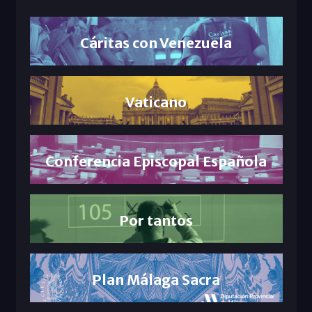
Cáritas con Venezuela
Vaticano
Conferencia Episcopal Española
Por tantos
Plan Málaga Sacra