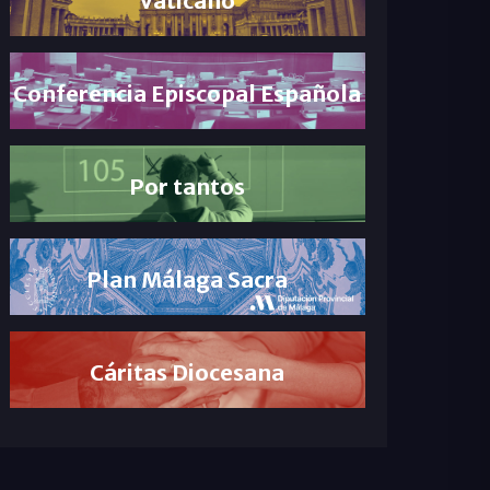
Conferencia Episcopal Española
Por tantos
Plan Málaga Sacra
Cáritas Diocesana