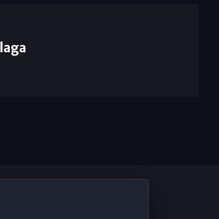
laga
De Interés