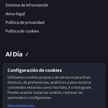
Sistema de información
Aviso legal
Política de privacidad
Política de cookies
Al Día
Configuración de cookies
Horarios de Misa
Utilizamos cookies propias y de terceros para fines
Hemeroteca
técnicos, de preferencias, analíticos y para mostrar
contenidos externos como YouTube, X o Instagram.
WhatsApp
Puedes aceptar todas las cookies, rechazar las
opcionales o configurarlas.
Más información