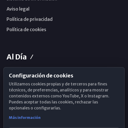
Aviso legal
Política de privacidad
Política de cookies
Al Día
Configuración de cookies
Horarios de Misa
Utilizamos cookies propias y de terceros para fines
Hemeroteca
técnicos, de preferencias, analíticos y para mostrar
contenidos externos como YouTube, X o Instagram.
WhatsApp
Puedes aceptar todas las cookies, rechazar las
opcionales o configurarlas.
Más información