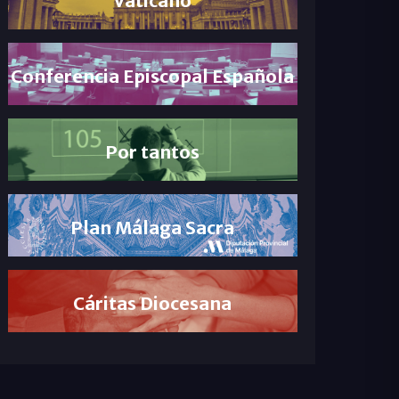
Conferencia Episcopal Española
Por tantos
Plan Málaga Sacra
Cáritas Diocesana