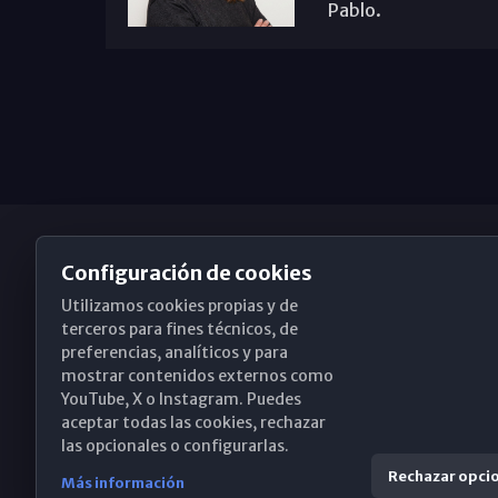
Pablo.
Configuración de cookies
Utilizamos cookies propias y de
Obispado de Málaga
terceros para fines técnicos, de
preferencias, analíticos y para
mostrar contenidos externos como
YouTube, X o Instagram. Puedes
Santa María, 18-20. 29015 Málaga
aceptar todas las cookies, rechazar
las opcionales o configurarlas.
(+34) 952 224 386
Rechazar opci
Más información