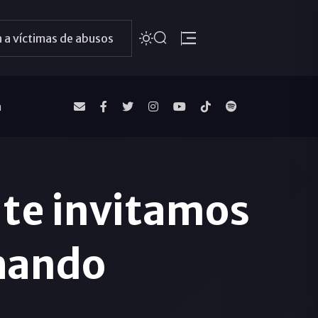
 a víctimas de abusos
a
, te invitamos
chando