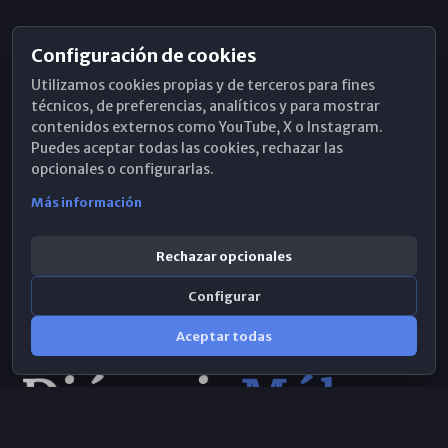
Configuración de cookies
Horarios de Misa
Utilizamos cookies propias y de terceros para fines
Hemeroteca
técnicos, de preferencias, analíticos y para mostrar
contenidos externos como YouTube, X o Instagram.
WhatsApp
Puedes aceptar todas las cookies, rechazar las
opcionales o configurarlas.
Más información
Rechazar opcionales
Configurar
Aceptar todas
Consulta IA
×