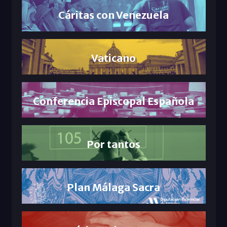
Cáritas con Venezuela
Vaticano
Conferencia Episcopal Española
Por tantos
Plan Málaga Sacra