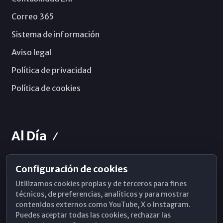
Correo 365
Sistema de información
Aviso legal
Política de privacidad
Política de cookies
Al Día
Configuración de cookies
Horarios de Misa
Utilizamos cookies propias y de terceros para fines
Hemeroteca
técnicos, de preferencias, analíticos y para mostrar
contenidos externos como YouTube, X o Instagram.
WhatsApp
Puedes aceptar todas las cookies, rechazar las