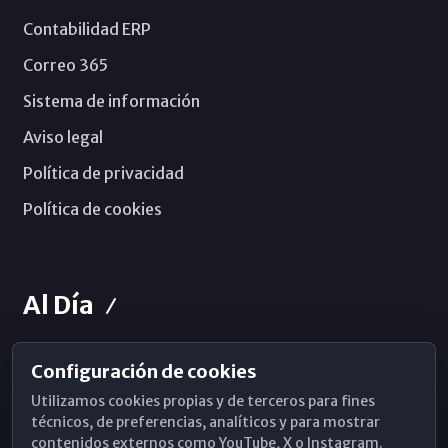
Contabilidad ERP
Correo 365
Sistema de información
Aviso legal
Política de privacidad
Política de cookies
Al Día
Configuración de cookies
Horarios de Misa
Utilizamos cookies propias y de terceros para fines
Hemeroteca
técnicos, de preferencias, analíticos y para mostrar
contenidos externos como YouTube, X o Instagram.