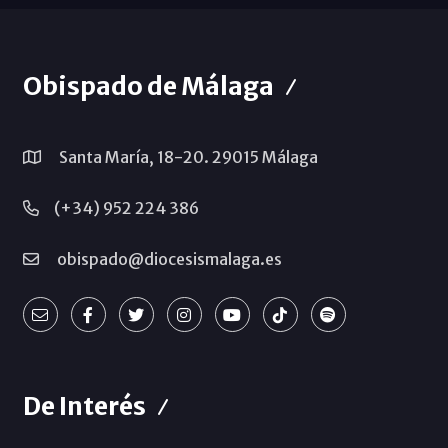
Obispado de Málaga
Santa María, 18-20. 29015 Málaga
(+34) 952 224 386
obispado@diocesismalaga.es
De Interés