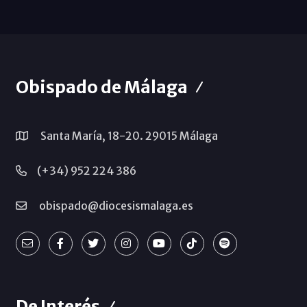
Obispado de Málaga
Santa María, 18-20. 29015 Málaga
(+34) 952 224 386
obispado@diocesismalaga.es
De Interés