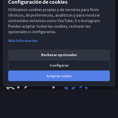
Configuración de cookies
Horarios de Misa
Utilizamos cookies propias y de terceros para fines
Hemeroteca
técnicos, de preferencias, analíticos y para mostrar
contenidos externos como YouTube, X o Instagram.
WhatsApp
Puedes aceptar todas las cookies, rechazar las
opcionales o configurarlas.
Más información
Rechazar opcionales
Configurar
Aceptar todas
Consulta IA
×
© 2026 Obispado de Málaga
Selecciona el área y realiza tu consulta