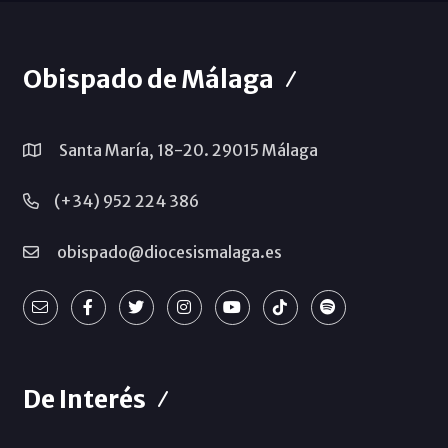
Obispado de Málaga
Santa María, 18-20. 29015 Málaga
(+34) 952 224 386
obispado@diocesismalaga.es
De Interés