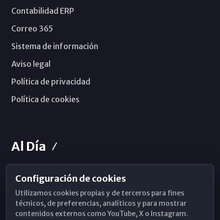
Contabilidad ERP
Correo 365
Sistema de información
Aviso legal
Política de privacidad
Política de cookies
Al Día
Configuración de cookies
Horarios de Misa
Utilizamos cookies propias y de terceros para fines
Hemeroteca
técnicos, de preferencias, analíticos y para mostrar
contenidos externos como YouTube, X o Instagram.
WhatsApp