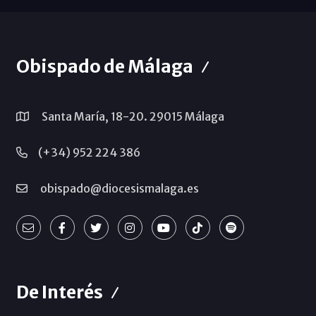
Obispado de Málaga
Santa María, 18-20. 29015 Málaga
(+34) 952 224 386
obispado@diocesismalaga.es
De Interés