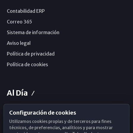
Contabilidad ERP
Correo 365
Sistema de información
Aviso legal
Política de privacidad
Política de cookies
Al Día
Configuración de cookies
Horarios de Misa
Utilizamos cookies propias y de terceros para fines
Hemeroteca
técnicos, de preferencias, analíticos y para mostrar