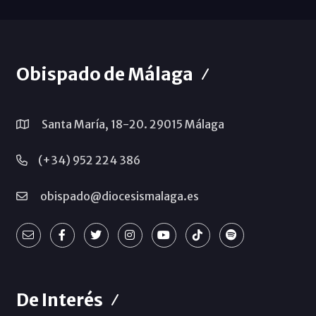
Obispado de Málaga
Santa María, 18-20. 29015 Málaga
(+34) 952 224 386
obispado@diocesismalaga.es
De Interés