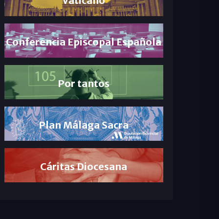
Conferencia Episcopal Española
Por tantos
Plan Málaga Sacra
Cáritas Diocesana