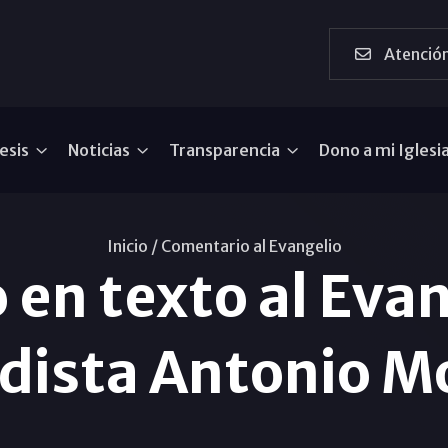
Atención
esis
Noticias
Transparencia
Dono a mi Iglesi
Inicio /
Comentario al Evangelio
en texto al Evang
odista Antonio M