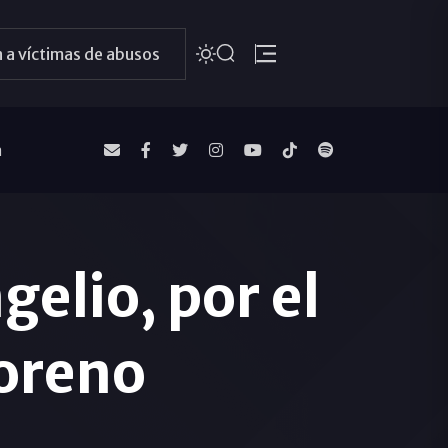
 a víctimas de abusos
a
elio, por el
oreno