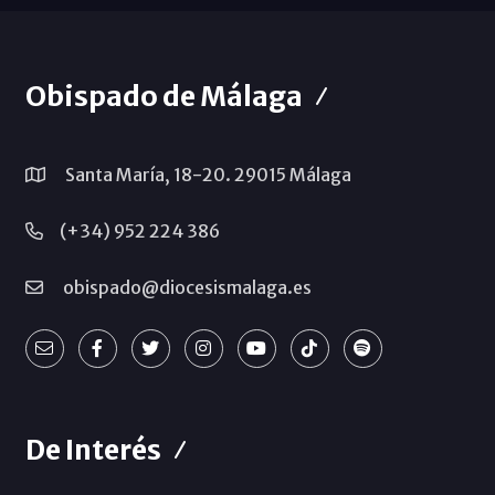
Obispado de Málaga
Santa María, 18-20. 29015 Málaga
(+34) 952 224 386
obispado@diocesismalaga.es
De Interés