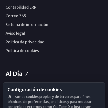
Contabilidad ERP
Correo 365
Sistema de información
Aviso legal
Política de privacidad
Política de cookies
Al Día
Configuración de cookies
Horarios de Misa
Utilizamos cookies propias y de terceros para fines
Hemeroteca
técnicos, de preferencias, analíticos y para mostrar
contenidos externos como YouTube, X o Instagram.