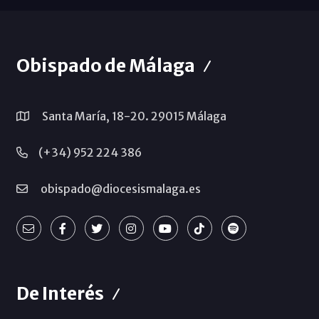
Obispado de Málaga
Santa María, 18-20. 29015 Málaga
(+34) 952 224 386
obispado@diocesismalaga.es
De Interés