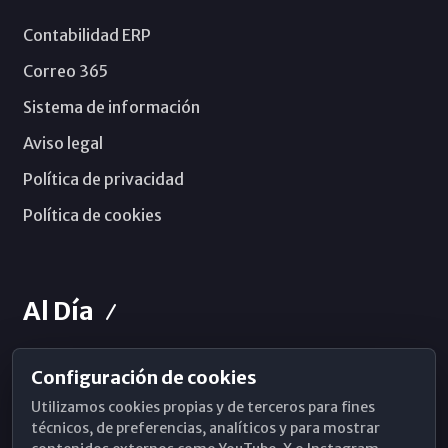
Contabilidad ERP
Correo 365
Sistema de información
Aviso legal
Política de privacidad
Política de cookies
Al Día
Configuración de cookies
Horarios de Misa
Utilizamos cookies propias y de terceros para fines
Hemeroteca
técnicos, de preferencias, analíticos y para mostrar