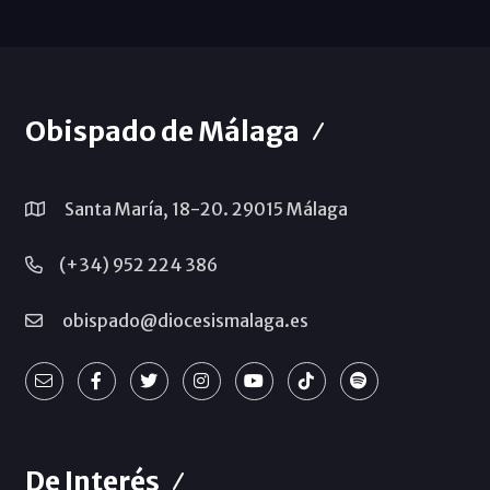
Obispado de Málaga
Santa María, 18-20. 29015 Málaga
(+34) 952 224 386
obispado@diocesismalaga.es
De Interés