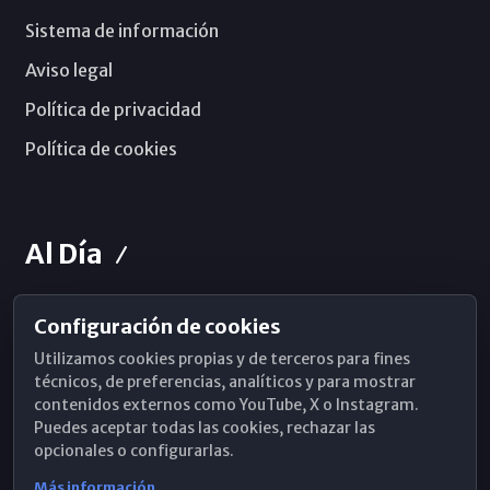
Sistema de información
Aviso legal
Política de privacidad
Política de cookies
Al Día
Configuración de cookies
Horarios de Misa
Utilizamos cookies propias y de terceros para fines
Hemeroteca
técnicos, de preferencias, analíticos y para mostrar
contenidos externos como YouTube, X o Instagram.
WhatsApp
Puedes aceptar todas las cookies, rechazar las
opcionales o configurarlas.
Más información