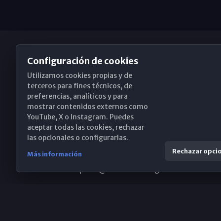
Configuración de cookies
Utilizamos cookies propias y de
Obispado de Málaga
terceros para fines técnicos, de
preferencias, analíticos y para
mostrar contenidos externos como
YouTube, X o Instagram. Puedes
Santa María, 18-20. 29015 Málaga
aceptar todas las cookies, rechazar
las opcionales o configurarlas.
(+34) 952 224 386
Rechazar opci
Más información
obispado@diocesismalaga.es