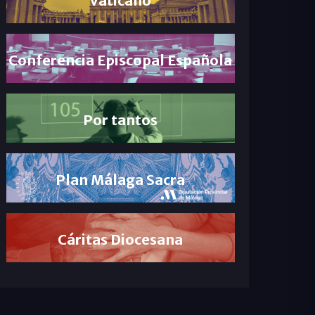
Conferencia Episcopal Española
Por tantos
Plan Málaga Sacra
Cáritas Diocesana