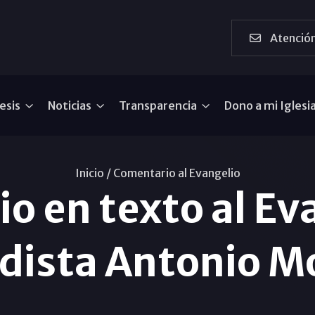
Atención
esis
Noticias
Transparencia
Dono a mi Iglesi
Inicio /
Comentario al Evangelio
o en texto al Eva
odista Antonio M