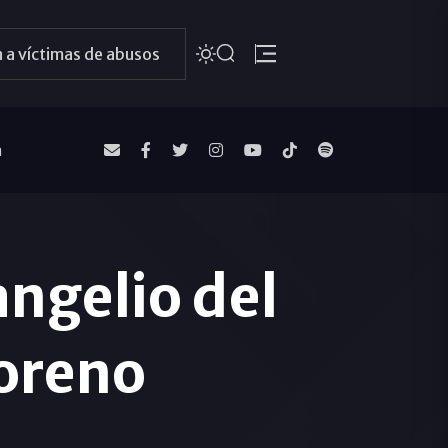
 a víctimas de abusos
a
ngelio del
oreno