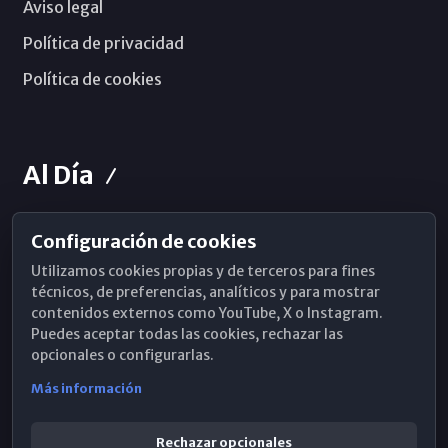
Aviso legal
Política de privacidad
Política de cookies
Al Día
Configuración de cookies
Horarios de Misa
Utilizamos cookies propias y de terceros para fines
Hemeroteca
técnicos, de preferencias, analíticos y para mostrar
contenidos externos como YouTube, X o Instagram.
WhatsApp
Puedes aceptar todas las cookies, rechazar las
opcionales o configurarlas.
Más información
Rechazar opcionales