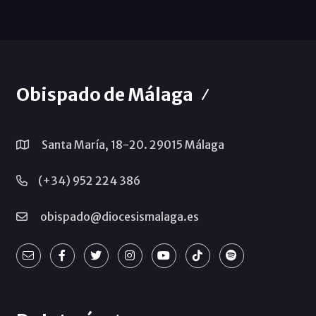
Obispado de Málaga
Santa María, 18-20. 29015 Málaga
(+34) 952 224 386
obispado@diocesismalaga.es