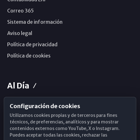
Correo 365
Sistema de información
Aviso legal
Política de privacidad
Política de cookies
Al Día
Configuración de cookies
Horarios de Misa
Utilizamos cookies propias y de terceros para fines
Hemeroteca
técnicos, de preferencias, analíticos y para mostrar
contenidos externos como YouTube, X o Instagram.
WhatsApp
Puedes aceptar todas las cookies, rechazar las