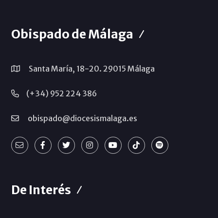
Obispado de Málaga
Santa María, 18-20. 29015 Málaga
(+34) 952 224 386
obispado@diocesismalaga.es
De Interés