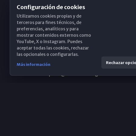
Configuración de cookies
Utilizamos cookies propias y de
Obispado de Málaga
terceros para fines técnicos, de
preferencias, analíticos y para
mostrar contenidos externos como
YouTube, X o Instagram. Puedes
Santa María, 18-20. 29015 Málaga
aceptar todas las cookies, rechazar
las opcionales o configurarlas.
(+34) 952 224 386
Rechazar opci
Más información
obispado@diocesismalaga.es