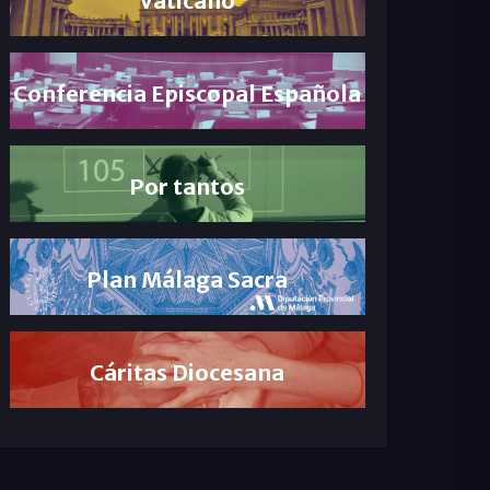
Conferencia Episcopal Española
Por tantos
Plan Málaga Sacra
Cáritas Diocesana