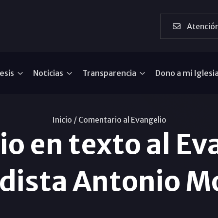
Atención
esis
Noticias
Transparencia
Dono a mi Iglesi
Inicio /
Comentario al Evangelio
o en texto al Eva
odista Antonio M