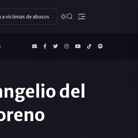
 a víctimas de abusos
a
ngelio del
oreno