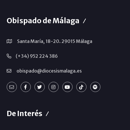
Obispado de Málaga
Santa María, 18-20. 29015 Málaga
(+34) 952 224 386
obispado@diocesismalaga.es
De Interés