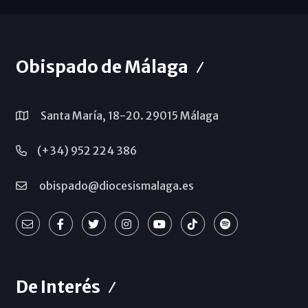
Obispado de Málaga
Santa María, 18-20. 29015 Málaga
(+34) 952 224 386
obispado@diocesismalaga.es
De Interés