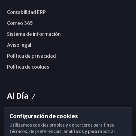
Contabilidad ERP
Correo 365
Sistema de información
Aviso legal
Política de privacidad
Política de cookies
Al Día
Configuración de cookies
Horarios de Misa
Utilizamos cookies propias y de terceros para fines
Hemeroteca
técnicos, de preferencias, analíticos y para mostrar