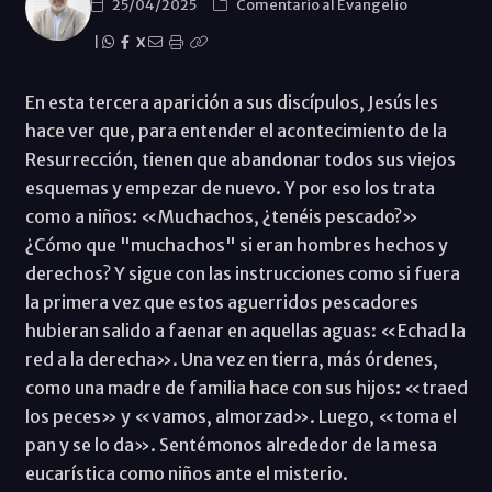
25/04/2025
Comentario al Evangelio
|
X
En esta tercera aparición a sus discípulos, Jesús les
hace ver que, para entender el acontecimiento de la
Resurrección, tienen que abandonar todos sus viejos
esquemas y empezar de nuevo. Y por eso los trata
como a niños: «Muchachos, ¿tenéis pescado?»
¿Cómo que "muchachos" si eran hombres hechos y
derechos? Y sigue con las instrucciones como si fuera
la primera vez que estos aguerridos pescadores
hubieran salido a faenar en aquellas aguas: «Echad la
red a la derecha». Una vez en tierra, más órdenes,
como una madre de familia hace con sus hijos: «traed
los peces» y «vamos, almorzad». Luego, «toma el
pan y se lo da». Sentémonos alrededor de la mesa
eucarística como niños ante el misterio.