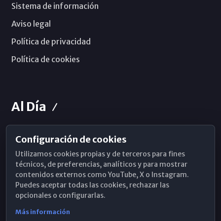
Sistema de información
Aviso legal
Política de privacidad
Política de cookies
Al Día
Configuración de cookies
Horarios de Misa
Utilizamos cookies propias y de terceros para fines
Hemeroteca
técnicos, de preferencias, analíticos y para mostrar
contenidos externos como YouTube, X o Instagram.
WhatsApp
Puedes aceptar todas las cookies, rechazar las
opcionales o configurarlas.
Más información